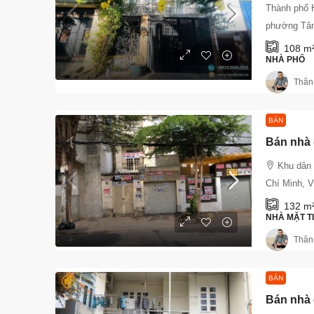
Thành phố 
phường Tân
108
m
NHÀ PHỐ
Thân
BÁN
Khu dân
Chí Minh, 
132
m
NHÀ MẶT T
Thân
BÁN