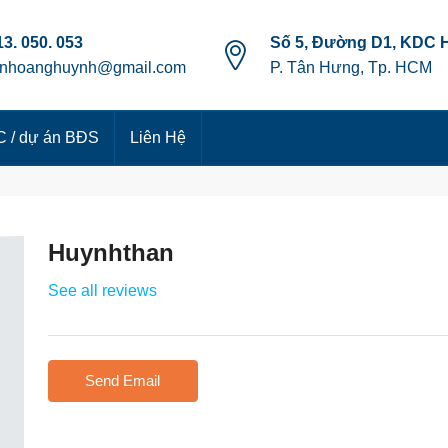
3. 050. 053
Số 5, Đường D1, KDC 
anhoanghuynh@gmail.com
P. Tân Hưng, Tp. HCM
 / dự án BĐS
Liên Hệ
Huynhthan
See all reviews
Send Email