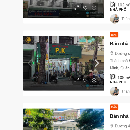
102
m
NHÀ PHỐ
Thân
BÁN
Đường s
Thành phố 
Minh, Quận
108
m
NHÀ PHỐ
Thân
BÁN
Đường 4