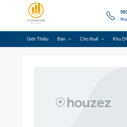
091
th
Giới Thiệu
Bán
Cho thuê
Khu DC