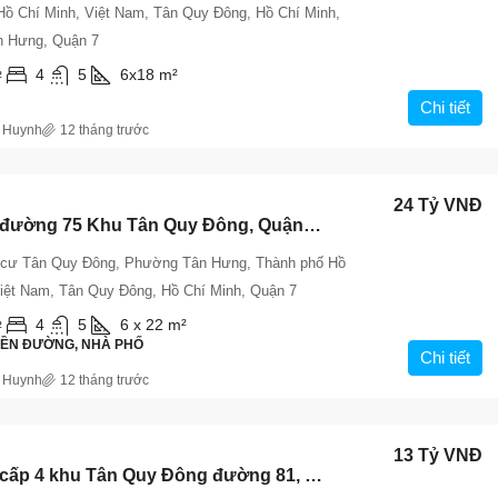
Hồ Chí Minh, Việt Nam, Tân Quy Đông, Hồ Chí Minh,
 Hưng, Quận 7
4
5
6x18
m²
²
Chi tiết
 Huynh
12 tháng trước
24 Tỷ VNĐ
Bán nhà đường 75 Khu Tân Quy Đông, Quận 7 – Giá 24 Tỷ, Sổ Hồng Riêng
 cư Tân Quy Đông, Phường Tân Hưng, Thành phố Hồ
Việt Nam, Tân Quy Đông, Hồ Chí Minh, Quận 7
4
5
6 x 22
m²
²
IỀN ĐƯỜNG, NHÀ PHỐ
Chi tiết
 Huynh
12 tháng trước
13 Tỷ VNĐ
Bán nhà cấp 4 khu Tân Quy Đông đường 81, diện tích 6x15m, giá 13 tỷ