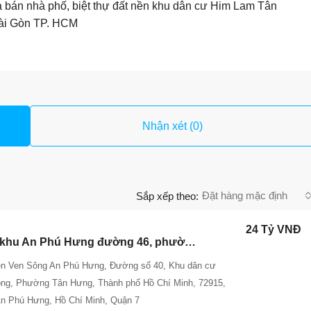
 bán nhà phố, biệt thự đất nền khu dân cư Him Lam Tân
ài Gòn TP. HCM
Nhận xét (0)
Đặt hàng mặc định
Sắp xếp theo:
24 Tỷ VNĐ
Bán nhà khu An Phú Hưng đường 46, phường Tân Hưng, Quận 7 – Giá tốt 24 tỷ thương lượng
ên Ven Sông An Phú Hưng, Đường số 40, Khu dân cư
ng, Phường Tân Hưng, Thành phố Hồ Chí Minh, 72915,
An Phú Hưng, Hồ Chí Minh, Quận 7