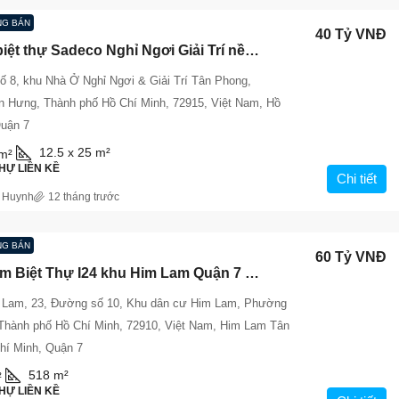
G BÁN
40 Tỷ VNĐ
Bán đất biệt thự Sadeco Nghỉ Ngơi Giải Trí nền B3-03 – Vị Trí Đẹp, Giá Tốt
 8, khu Nhà Ở Nghỉ Ngơi & Giải Trí Tân Phong,
 Hưng, Thành phố Hồ Chí Minh, 72915, Việt Nam, Hồ
Quận 7
12.5 x 25
m²
m²
HỰ LIỀN KỀ
Chi tiết
 Huynh
12 tháng trước
G BÁN
60 Tỷ VNĐ
Siêu Phẩm Biệt Thự I24 khu Him Lam Quận 7 – Nội Thất Đẹp, Giá 60 Tỷ
 Lam, 23, Đường số 10, Khu dân cư Him Lam, Phường
Thành phố Hồ Chí Minh, 72910, Việt Nam, Him Lam Tân
hí Minh, Quận 7
518
m²
²
HỰ LIỀN KỀ