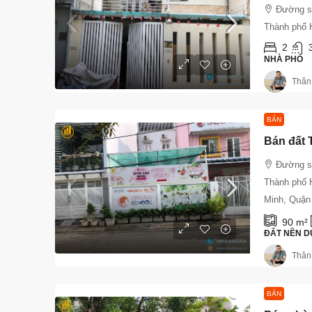
Đường s
Thành phố 
2
NHÀ PHỐ
Thân
BÁN
Đường s
Thành phố 
Minh, Quận
90
m²
ĐẤT NỀN D
Thân
BÁN