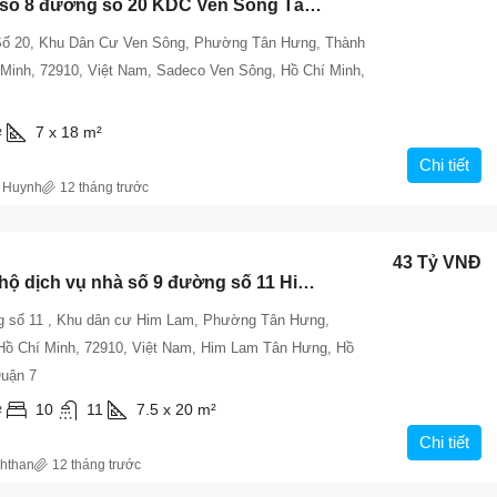
Bán nhà số 8 đường số 20 KDC Ven Sông Tân Phong – Diện tích 7x18m – Giá 23 Tỷ
ố 20, Khu Dân Cư Ven Sông, Phường Tân Hưng, Thành
 Minh, 72910, Việt Nam, Sadeco Ven Sông, Hồ Chí Minh,
7 x 18
m²
²
Chi tiết
 Huynh
12 tháng trước
43 Tỷ VNĐ
Bán căn hộ dịch vụ nhà số 9 đường số 11 Him Lam Tân Hưng – DT đất 7.5x20m, giá 43 tỷ
g số 11 , Khu dân cư Him Lam, Phường Tân Hưng,
Hồ Chí Minh, 72910, Việt Nam, Him Lam Tân Hưng, Hồ
Quận 7
10
11
7.5 x 20
m²
²
Chi tiết
hthan
12 tháng trước