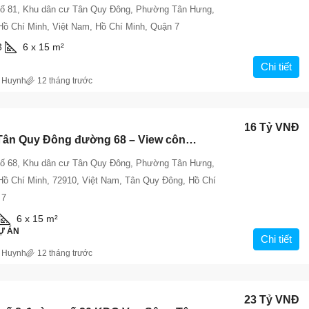
ố 81, Khu dân cư Tân Quy Đông, Phường Tân Hưng,
Hồ Chí Minh, Việt Nam, Hồ Chí Minh, Quận 7
3
6 x 15
m²
Chi tiết
 Huynh
12 tháng trước
16 Tỷ VNĐ
Bán đất Tân Quy Đông đường 68 – View công viên, diện tích 6x15m, giá 16 tỷ
ố 68, Khu dân cư Tân Quy Đông, Phường Tân Hưng,
Hồ Chí Minh, 72910, Việt Nam, Tân Quy Đông, Hồ Chí
 7
6 x 15
m²
Ự ÁN
Chi tiết
 Huynh
12 tháng trước
23 Tỷ VNĐ