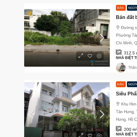
BÁN
NGỪN
Đường số
Phường Tân
Chí Minh, 
312.5
NHÀ BIỆT T
Thân
BÁN
NGỪN
Khu Him
Tân Hưng, 
Hưng, Hồ C
200
m
NHÀ BIỆT T