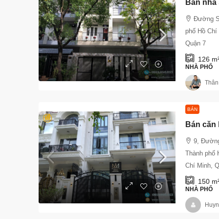
Đường S
phố Hồ Chí
Quận 7
126
m
NHÀ PHỐ
Thân
BÁN
9, Đườn
Thành phố 
Chí Minh, 
150
m
NHÀ PHỐ
Huyn