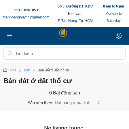
Số 5, Đường D1, KDC
8 am to 6 pm
0913. 050. 053
Him Lam
Monday to
thanhoanghuynh@gmail.com
P. Tân Hưng, Tp. HCM
Saturday
Nhà
Bán
Bán đất ở đất thổ cư
Bán đất ở đất thổ cư
0 Bất động sản
Đặt hàng mặc định
Sắp xếp theo:
No listing found.