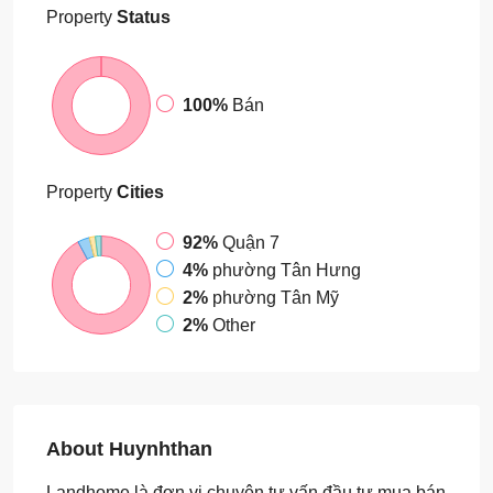
Property
Status
100%
Bán
Property
Cities
92%
Quận 7
4%
phường Tân Hưng
2%
phường Tân Mỹ
2%
Other
About Huynhthan
Landhome là đơn vị chuyên tư vấn đầu tư mua bán