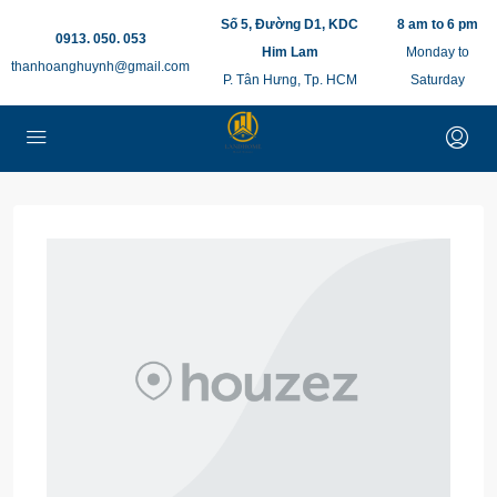
Số 5, Đường D1, KDC
8 am to 6 pm
0913. 050. 053
Him Lam
Monday to
thanhoanghuynh@gmail.com
P. Tân Hưng, Tp. HCM
Saturday