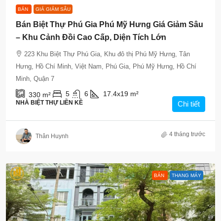
BÁN
GIÁ GIẢM SÂU
Bán Biệt Thự Phú Gia Phú Mỹ Hưng Giá Giảm Sâu
– Khu Cảnh Đồi Cao Cấp, Diện Tích Lớn
223 Khu Biệt Thự Phú Gia, Khu đô thị Phú Mỹ Hưng, Tân
Hưng, Hồ Chí Minh, Việt Nam, Phú Gia, Phú Mỹ Hưng, Hồ Chí
Minh, Quận 7
5
6
17.4x19
m²
330
m²
NHÀ BIỆT THỰ LIỀN KỀ
Chi tiết
4 tháng trước
Thân Huynh
BÁN
THANG MÁY