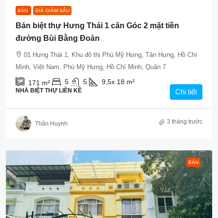
BÁN
GIÁ GIẢM SÂU
Bán biệt thự Hưng Thái 1 căn Góc 2 mặt tiền
đường Bùi Bằng Đoàn
01 Hưng Thái 1, Khu đô thị Phú Mỹ Hưng, Tân Hưng, Hồ Chí
Minh, Việt Nam, Phú Mỹ Hưng, Hồ Chí Minh, Quận 7
5
5
9,5x 18
m²
171
m²
NHÀ BIỆT THỰ LIỀN KỀ
Chi tiết
3 tháng trước
Thân Huynh
BÁN