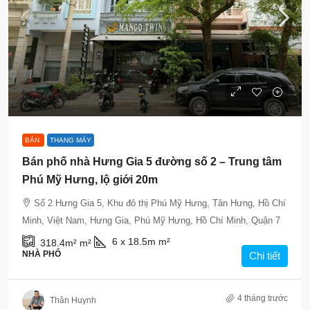
45 Tỷ VNĐ
BÁN
THANG MÁY
Bán phố nhà Hưng Gia 5 đường số 2 – Trung tâm
Phú Mỹ Hưng, lộ giới 20m
Số 2 Hưng Gia 5, Khu đô thị Phú Mỹ Hưng, Tân Hưng, Hồ Chí
Minh, Việt Nam, Hưng Gia, Phú Mỹ Hưng, Hồ Chí Minh, Quận 7
6 x 18.5m
m²
318.4m²
m²
NHÀ PHỐ
Chi tiết
4 tháng trước
Thân Huynh