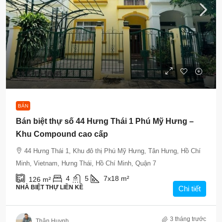
33.5 Tỷ VNĐ
BÁN
Bán biệt thự số 44 Hưng Thái 1 Phú Mỹ Hưng –
Khu Compound cao cấp
44 Hưng Thái 1, Khu đô thị Phú Mỹ Hưng, Tân Hưng, Hồ Chí
Minh, Vietnam, Hưng Thái, Hồ Chí Minh, Quận 7
4
5
7x18
m²
126
m²
NHÀ BIỆT THỰ LIỀN KỀ
Chi tiết
3 tháng trước
Thân Huynh