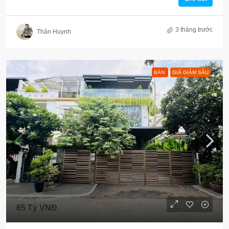
3 tháng trước
Thân Huynh
BÁN
GIÁ GIẢM SÂU
65 Tỷ VNĐ