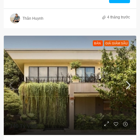
4 tháng trước
Thân Huynh
BÁN
GIÁ GIẢM SÂU
140 Tỷ VNĐ