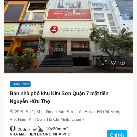
88 Tỷ VNĐ
130 Triệu VNĐ
THANG MÁY
Bán nhà phố khu Kim Sơn Quận 7 mặt tiền
Nguyễn Hữu Thọ
29 Đ. Số 1, Khu dân cư Kim Sơn, Tân Hưng, Hồ Chí Minh,
Việt Nam, Kim Sơn, Hồ Chí Minh, Quận 7
10x20m
m²
200m²
m²
NHÀ MẶT TIỀN ĐƯỜNG, NHÀ PHỐ
Chi tiết