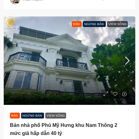
BÁN
NGỪNG BÁN
VIEW SÔNG
40 Tỷ VNĐ
BÁN
NGỪNG BÁN
VIEW SÔNG
Bán nhà phố Phú Mỹ Hưng khu Nam Thông 2
mức giá hấp dẫn 40 tỷ