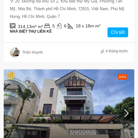
20, Đường nội khu Số 2, Khu biệt thự Mỹ Gia, Phường Tân
Mỹ, Nhà Bè, Thành phố Hồ Chí Minh, 72915, Việt Nam, Phú Mỹ
Hưng, Hồ Chí Minh, Quận 7
5
6
18 x 18m
m²
314,13m²
m²
NHÀ BIỆT THỰ LIỀN KỀ
Chi tiết
4 tháng trước
Thân Huynh
BÁN