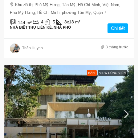
Khu đô thị Phú Mỹ Hưng, Tân Mỹ, Hồ Chí Minh, Việt Nam,
Phú Mỹ Hưng, Hồ Chí Minh, phường Tân Mỹ, Quận 7
4
5
8x18
m²
144
m²
NHÀ BIỆT THỰ LIỀN KỀ, NHÀ PHỐ
Chi tiết
3 tháng trước
Thân Huynh
BÁN
VIEW CÔNG VIÊN