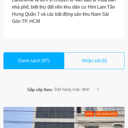
nhà phố, biệt thự đất nền khu dân cư Him Lam Tân
Hưng Quận 7 và các bất động sản khu Nam Sài
Gòn TP. HCM
Danh sách (97)
Nhận xét (0)
Đặt hàng mặc định
Sắp xếp theo:
BÁN
GIÁ GIẢM SÂU