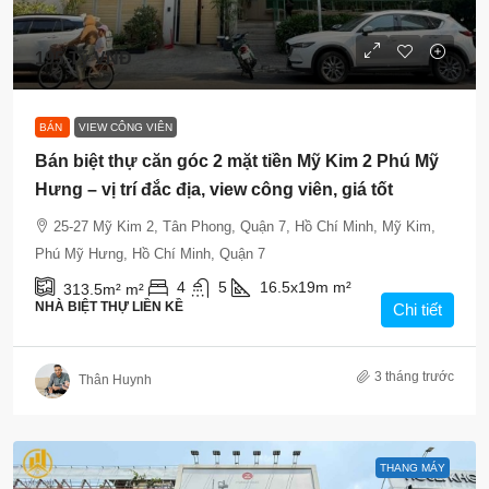
195 Tỷ VNĐ
BÁN
VIEW CÔNG VIÊN
Bán biệt thự căn góc 2 mặt tiền Mỹ Kim 2 Phú Mỹ
Hưng – vị trí đắc địa, view công viên, giá tốt
25-27 Mỹ Kim 2, Tân Phong, Quận 7, Hồ Chí Minh, Mỹ Kim,
Phú Mỹ Hưng, Hồ Chí Minh, Quận 7
4
5
16.5x19m
m²
313.5m²
m²
NHÀ BIỆT THỰ LIỀN KỀ
Chi tiết
3 tháng trước
Thân Huynh
THANG MÁY