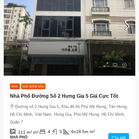
34 Tỷ VNĐ
58 Triệu VNĐ
BÁN
GIÁ GIẢM SÂU
Nhà Phố Đường Số 2 Hưng Gia 5 Giá Cực Tốt
Đường số 2 Hưng Gia 5, Khu đô thị Phú Mỹ Hưng, Tân Hưng,
Hồ Chí Minh, Việt Nam, Hưng Gia, Phú Mỹ Hưng, Hồ Chí Minh,
Quận 7
4
5
6x18.5m
m²
111 m²
m²
NHÀ PHỐ
Chi tiết