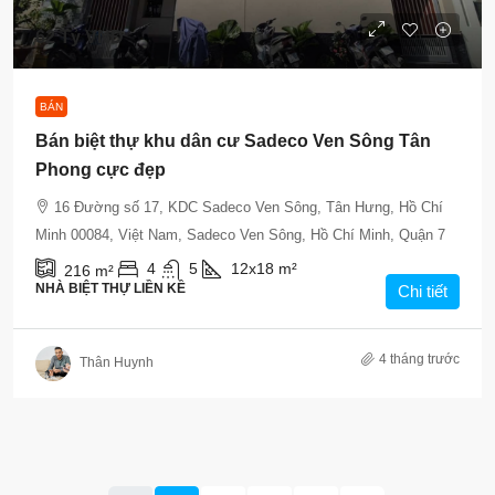
62 Tỷ VNĐ
BÁN
Bán biệt thự khu dân cư Sadeco Ven Sông Tân
Phong cực đẹp
16 Đường số 17, KDC Sadeco Ven Sông, Tân Hưng, Hồ Chí
Minh 00084, Việt Nam, Sadeco Ven Sông, Hồ Chí Minh, Quận 7
4
5
12x18
m²
216
m²
NHÀ BIỆT THỰ LIỀN KỀ
Chi tiết
4 tháng trước
Thân Huynh