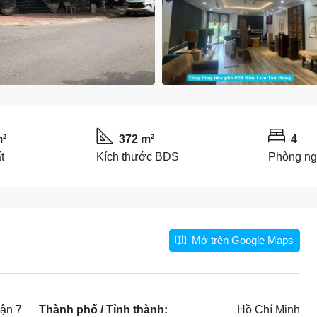
m²
372 m²
4
t
Kích thước BĐS
Phòng n
Mở trên Google Maps
ận 7
Thành phố / Tỉnh thành:
Hồ Chí Minh