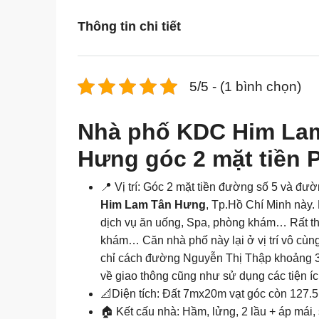
Thông tin chi tiết
5/5 - (1 bình chọn)
Nhà phố KDC Him La
Hưng góc 2 mặt tiền 
📍 Vị trí: Góc 2 mặt tiền đường số 5 và đư
Him Lam Tân Hưng
,
Tp.Hồ Chí Minh
này. 
dịch vụ ăn uống, Spa, phòng khám… Rất th
khám… Căn nhà phố này lại ở vị trí vô cùng 
chỉ cách đường Nguyễn Thị Thập khoảng 30m
về giao thông cũng như sử dụng các tiện ích
📐Diện tích: Đất 7mx20m vạt góc còn 127.5
🏠 Kết cấu nhà: Hầm, lửng, 2 lầu + áp mái,