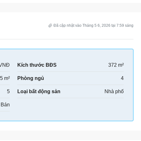
Đã cập nhật vào Tháng 5 6, 2026 tại 7:59 sáng
 VNĐ
Kích thước BĐS
372 m²
5 m²
Phòng ngủ
4
5
Loại bất động sản
Nhà phố
Bán