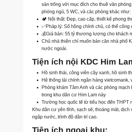
sàn trống với mục đích cho thuê văn phòng c
phòng ngủ, 5 WC, và các phòng khác như: B
🏕 Nội thất: Đẹp, cao cấp, thiết kế phong t
✅Pháp lý: Sổ hồng chính chủ, có thể công
💰Giá bán: 55 tỷ thương lượng cho khách m
Chủ nhà thiện chí muốn bán căn nhà phố 
nước ngoài.
Tiện ích nội KDC Him La
Hồ sinh thái, công viên cây xanh, hồ sinh th
Hệ thống tài chính ngân hàng vietcomank, vi
Phòng khám Tâm Anh và các phòng mạch bác
trong khu dân cư Him Lam này
Trường học quốc tế từ tiểu học đến THPT như 
Khu dân cư yên tĩnh, sạch sẽ, thoáng mát, dịch
ngập nước, trình độ dân trí cao.
Tiện ích ngoại khu: