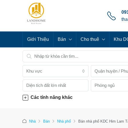
091
th
Giới Thiệu
Bán
Cho thuê
Khu DC
Khu vực
Quận huyện / Ph
Phòng ngủ
Các tính năng khác
Nhà
Bán
Nhà phố
Bán nhà phố KDC Him Lam Tâ