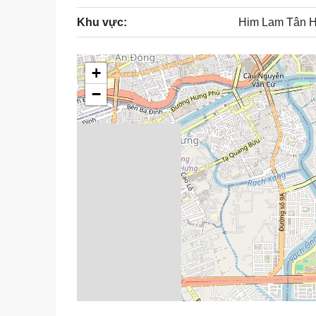
Khu vực:
Him Lam Tân 
+
−