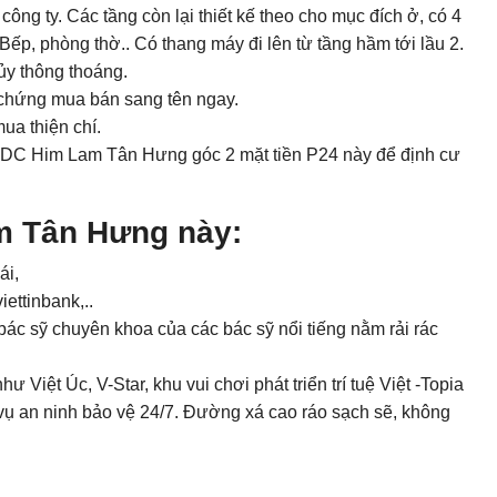
ông ty. Các tầng còn lại thiết kế theo cho mục đích ở, có 4
ếp, phòng thờ.. Có thang máy đi lên từ tầng hầm tới lầu 2.
hủy thông thoáng.
 chứng mua bán sang tên ngay.
ua thiện chí.
KDC Him Lam Tân Hưng góc 2 mặt tiền P24 này để định cư
m Tân Hưng này:
ái,
ettinbank,..
 sỹ chuyên khoa của các bác sỹ nổi tiếng nằm rải rác
Việt Úc, V-Star, khu vui chơi phát triển trí tuệ Việt -Topia
 vụ an ninh bảo vệ 24/7. Đường xá cao ráo sạch sẽ, không