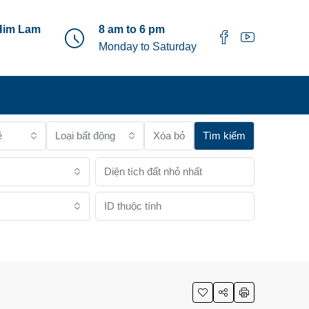
Him Lam
8 am to 6 pm
Monday to Saturday
ê
Loại bất động sản
Xóa bỏ
Tìm kiếm