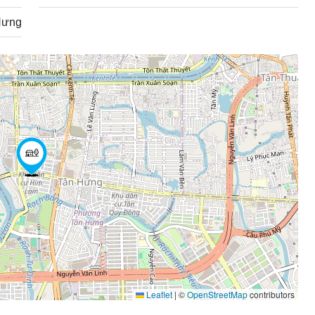
Hưng
Leaflet
|
©
OpenStreetMap
contributors