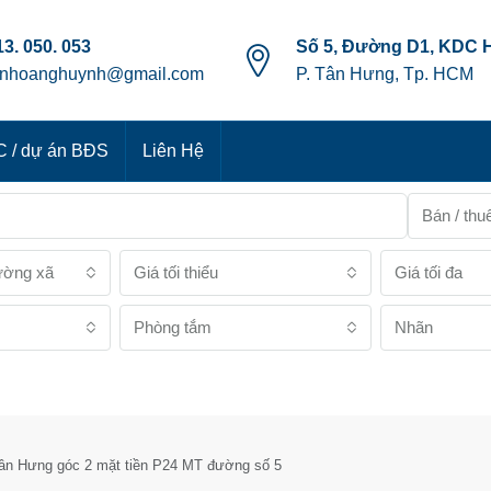
3. 050. 053
Số 5, Đường D1, KDC 
anhoanghuynh@gmail.com
P. Tân Hưng, Tp. HCM
 / dự án BĐS
Liên Hệ
Bán / thu
ường xã
Giá tối thiểu
Giá tối đa
Phòng tắm
Nhãn
n Hưng góc 2 mặt tiền P24 MT đường số 5