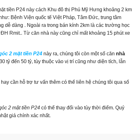
ặt tiền P24 này cách Khu đô thị Phú Mỹ Hưng khoảng 2 km
 như: Bệnh Viện quốc tế Việt Pháp, Tâm Đức, trung tâm
 dễ dàng . Ngoài ra trong bán kính 2km là các trường học
, ĐH Rmit.. Từ căn nhà này cũng chỉ mất khoảng 15 phút xe
c 2 mặt tiền P24
này ra, chúng tôi còn một số căn
nhà
 tỷ đến 50 tỷ, tùy thuộc vào vị trí cũng như diện tích, lẫn
hay cần hỗ trợ tư vấn thêm có thể liên hệ chúng tôi qua số
c 2 mặt tiền P24
có thể thay đổi vào tùy thời điểm. Quý
nhật giá chính xác nhất.