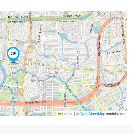
Leaflet
|
©
OpenStreetMap
contributors