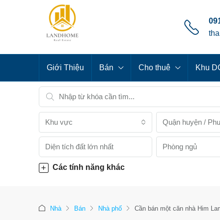
091
th
Giới Thiệu
Bán
Cho thuê
Khu DC
Khu vực
Quận huyện / Ph
Phòng ngủ
Các tính năng khác
Nhà
Bán
Nhà phố
Cần bán một căn nhà Him Lam