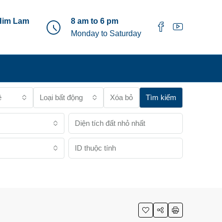
Him Lam
8 am to 6 pm
Monday to Saturday
ê
Loại bất động sản
Xóa bỏ
Tìm kiếm