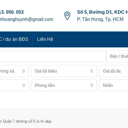
3. 050. 053
Số 5, Đường D1, KDC 
anhoanghuynh@gmail.com
P. Tân Hưng, Tp. HCM
 / dự án BĐS
Liên Hệ
Bán / thu
ường xã
Giá tối thiểu
Giá tối đa
Phòng tắm
Nhãn
 Quận 7 đường số 5 vị trí đẹp.