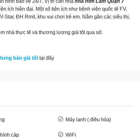
n ninh bảo vệ 24/7. Vị trí căn nhà
nhà Him Lam Quận 7
ện ích hiện đại. Một số tiện ích như bệnh viện quốc tế FV,
-Star, ĐH Rmit, khu vui chơi trẻ em. Nằm gần các siêu thị,
m nhà thực tế và thương lượng giá tốt
qua số:
ưng bán giá tốt
tại đây
ng
Máy lạnh ( điều hòa)
 hình cáp
WiFi