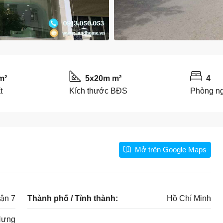
m²
5x20m m²
4
t
Kích thước BĐS
Phòng n
Mở trên Google Maps
ận 7
Thành phố / Tỉnh thành:
Hồ Chí Minh
Hưng