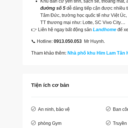
Khu dân cư yên tĩnh, sạch sẽ, thoáng mát, a
đường số 5
dễ dàng tiếp cận được nhiều ti
Tâm Đức, trường học quốc tế như Việt Úc, V
TT thương mại như: Lotte, SC Vivo City…
👉
Liên hệ ngay bất động sản
Landhome
để xe
📞 Hotline:
0913.050.053
Mr Huynh.
Tham khảo thêm:
Nhà phố khu Him Lam Tân H
Tiện ích cơ bản
An ninh, bảo vệ
Ban cô
phòng Gym
Truyền