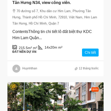
Tân Hưng N34, view công viên.
70 đường số 7, Khu dân cư Him Lam, Phường Tân
Hưng, Thành phố Hồ Chí Minh, 72910, Việt Nam, Him Lam
Tân Hưng, Hồ Chí Minh, Quận 7
ContentsThông tin chi tiết lô đất biệt thự KDC
Him Lam Quận...
14x20m
m²
215.5m²
m²
ĐẤT NỀN DỰ ÁN
Chi tiết
Huynhthan
12 tháng trước
BÁN