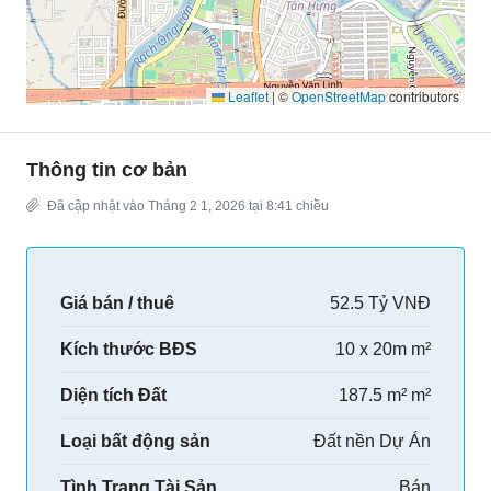
Leaflet
|
©
OpenStreetMap
contributors
Thông tin cơ bản
Đã cập nhật vào Tháng 2 1, 2026 tại 8:41 chiều
Giá bán / thuê
52.5 Tỷ VNĐ
Kích thước BĐS
10 x 20m m²
Diện tích Đất
187.5 m² m²
Loại bất động sản
Đất nền Dự Án
Tình Trạng Tài Sản
Bán