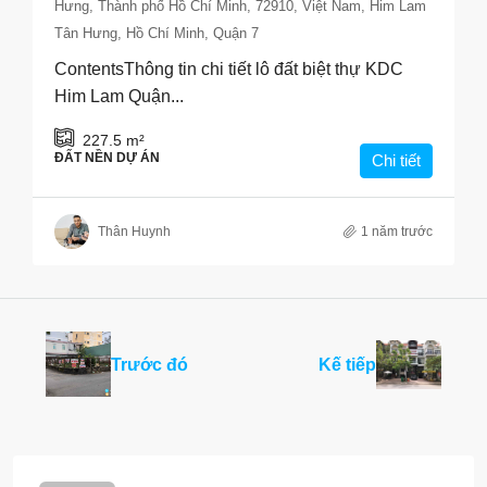
Hưng, Thành phố Hồ Chí Minh, 72910, Việt Nam, Him Lam
Tân Hưng, Hồ Chí Minh, Quận 7
ContentsThông tin chi tiết lô đất biệt thự KDC
Him Lam Quận...
227.5
m²
ĐẤT NỀN DỰ ÁN
Chi tiết
Thân Huynh
1 năm trước
Trước đó
Kế tiếp