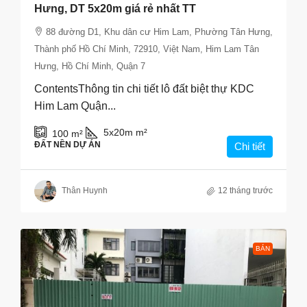
Hưng, DT 5x20m giá rẻ nhất TT
88 đường D1, Khu dân cư Him Lam, Phường Tân Hưng,
Thành phố Hồ Chí Minh, 72910, Việt Nam, Him Lam Tân
Hưng, Hồ Chí Minh, Quận 7
ContentsThông tin chi tiết lô đất biệt thự KDC
Him Lam Quận...
5x20m
m²
100
m²
ĐẤT NỀN DỰ ÁN
Chi tiết
Thân Huynh
12 tháng trước
BÁN