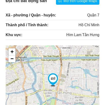
Địa chỉ bất động sản
Mở trên Google Maps
Xã - phường / Quận - huyện:
Quận 7
Thành phố / Tỉnh thành:
Hồ Chí Minh
Khu vực:
Him Lam Tân Hưng
+
−