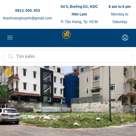
Số 5, Đường D1, KDC
8 am to 6 pm
0913. 050. 053
Him Lam
Monday to
thanhoanghuynh@gmail.com
P. Tân Hưng, Tp. HCM
Saturday