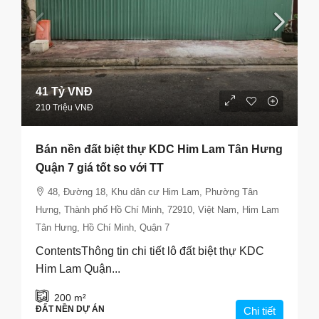
41 Tỷ VNĐ
210 Triệu VNĐ
Bán nền đất biệt thự KDC Him Lam Tân Hưng
Quận 7 giá tốt so với TT
48, Đường 18, Khu dân cư Him Lam, Phường Tân
Hưng, Thành phố Hồ Chí Minh, 72910, Việt Nam, Him Lam
Tân Hưng, Hồ Chí Minh, Quận 7
ContentsThông tin chi tiết lô đất biệt thự KDC
Him Lam Quận...
200
m²
ĐẤT NỀN DỰ ÁN
Chi tiết