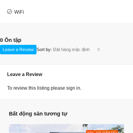
WiFi
0 Ôn tập
Leave a Review
Đặt hàng mặc định
Sort by:
Leave a Review
To review this listing please sign in.
Bất động sản tương tự
BÁN
GIÁ GIẢM SÂU