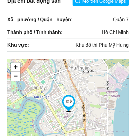
Địa chỉ bất động sản
Mở trên Google Maps
Xã - phường / Quận - huyện:
Quận 7
Thành phố / Tỉnh thành:
Hồ Chí Minh
Khu vực:
Khu đô thị Phú Mỹ Hưng
+
−