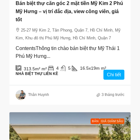
Bán biệt thự căn góc 2 mặt tiền Mỹ Kim 2 Phú
Mỹ Hưng – vị trí đắc địa, view công viên, giá
tốt
25-27 Mỹ Kim 2, Tân Phong, Quận 7, Hồ Chí Minh, Mỹ
Kim, Khu đô thị Phú Mỹ Hưng, Hồ Chí Minh, Quận 7
ContentsThông tin chào bán biệt thự Mỹ Thái 1
Phú Mỹ Hưng...
4
5
16.5x19m
m²
313.5m²
m²
NHÀ BIỆT THỰ LIỀN KỀ
Chi tiết
Thân Huynh
3 tháng trước
BÁN
GIÁ GIẢM SÂU