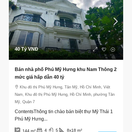
40 Tỷ VNĐ
Bán nhà phố Phú Mỹ Hưng khu Nam Thông 2
mức giá hấp dẫn 40 tỷ
Khu đô thị Phú Mỹ Hưng, Tân Mỹ, Hồ Chí Minh, Việt
Nam, Khu đô thị Phú Mỹ Hưng, Hồ Chí Minh, phường Tân
Mỹ, Quận 7
ContentsThông tin chào bán biệt thự Mỹ Thái 1
Phú Mỹ Hưng...
4
5
8x18
m²
144
m²