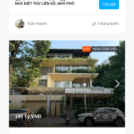
NHÀ BIỆT THỰ LIỀN KỀ, NHÀ PHỐ
Chi tiết
Thân Huynh
3 tháng trước
BÁN
VIEW CÔNG VIÊN
195 Tỷ VNĐ