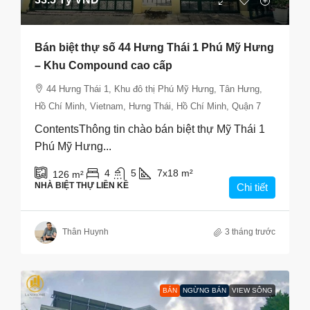
Bán biệt thự số 44 Hưng Thái 1 Phú Mỹ Hưng
– Khu Compound cao cấp
44 Hưng Thái 1, Khu đô thị Phú Mỹ Hưng, Tân Hưng,
Hồ Chí Minh, Vietnam, Hưng Thái, Hồ Chí Minh, Quận 7
ContentsThông tin chào bán biệt thự Mỹ Thái 1
Phú Mỹ Hưng...
4
5
7x18
m²
126
m²
NHÀ BIỆT THỰ LIỀN KỀ
Chi tiết
Thân Huynh
3 tháng trước
BÁN
NGỪNG BÁN
VIEW SÔNG