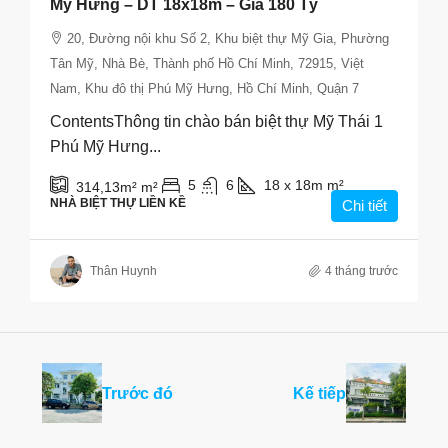
Mỹ Hưng – DT 18x18m – Giá 180 Tỷ
20, Đường nội khu Số 2, Khu biệt thự Mỹ Gia, Phường
Tân Mỹ, Nhà Bè, Thành phố Hồ Chí Minh, 72915, Việt
Nam, Khu đô thị Phú Mỹ Hưng, Hồ Chí Minh, Quận 7
ContentsThông tin chào bán biệt thự Mỹ Thái 1
Phú Mỹ Hưng...
5
6
18 x 18m
m²
314,13m²
m²
NHÀ BIỆT THỰ LIỀN KỀ
Chi tiết
Thân Huynh
4 tháng trước
Trước đó
Kế tiếp