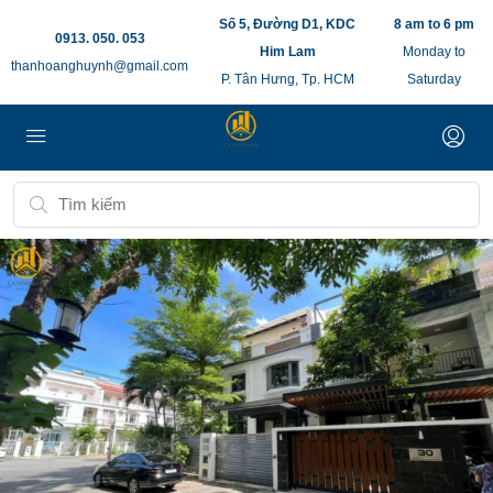
Số 5, Đường D1, KDC
8 am to 6 pm
0913. 050. 053
Him Lam
Monday to
thanhoanghuynh@gmail.com
P. Tân Hưng, Tp. HCM
Saturday