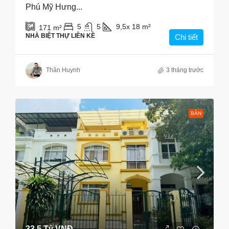
Phú Mỹ Hưng...
5
5
9,5x 18
m²
171
m²
NHÀ BIỆT THỰ LIỀN KỀ
Chi tiết
Thân Huynh
3 tháng trước
BÁN
33.5 Tỷ VNĐ