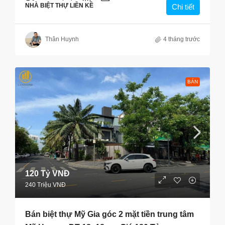
NHÀ BIỆT THỰ LIỀN KỀ
Chi tiết
Thân Huynh
4 tháng trước
BÁN
120 Tỷ VNĐ
240 Triệu VNĐ
Bán biệt thự Mỹ Gia góc 2 mặt tiền trung tâm