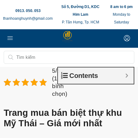
Số 5, Đường D1, KDC
8 am to 6 pm
0913. 050. 053
Him Lam
Monday to
thanhoanghuynh@gmail.com
P. Tân Hưng, Tp. HCM
Saturday
5/5 -
Contents
(1
bình
chọn)
Trang mua bán biệt thự khu
Mỹ Thái – Giá mới nhất