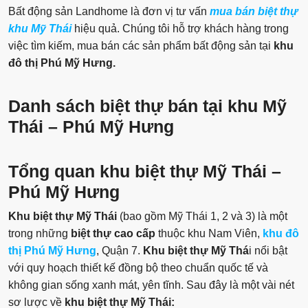
Bất động sản Landhome là đơn vị tư vấn
mua bán
biệt thự
khu Mỹ Thái
hiệu quả. Chúng tôi hỗ trợ khách hàng trong
việc tìm kiếm, mua bán các sản phẩm bất động sản tại
khu
đô thị Phú Mỹ Hưng.
Danh sách biệt thự bán tại khu Mỹ
Thái – Phú Mỹ Hưng
Tổng quan khu biệt thự Mỹ Thái –
Phú Mỹ Hưng
Khu biệt thự Mỹ Thái
(bao gồm Mỹ Thái 1, 2 và 3) là một
trong những
biệt thự cao cấp
thuộc khu Nam Viên,
khu đô
thị Phú Mỹ Hưng
, Quận 7.
Khu biệt thự Mỹ Thá
i nổi bật
với quy hoạch thiết kế đồng bộ theo chuẩn quốc tế và
không gian sống xanh mát, yên tĩnh. Sau đây là một vài nét
sơ lược về
khu biệt thự Mỹ Thái: