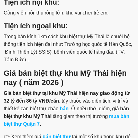
Tiện ích nội khu:
Công viên nội khu rộng lớn, khu vui chơi trẻ em..
Tiện ích ngoại khu:
Trong bán kính 1km cách khu biệt thự Mỹ Thái là chuỗi hệ
thống tiện ích hiện đại như: Trường học quốc tế Hàn Quốc,
Đinh Thiện Lý( SSIS), bệnh viện quốc tế hàng đầu (FV,
Tâm Đức)…
Giá bán biệt thự khu Mỹ Thái hiện
nay ( năm 2026 )
Giá bán biệt thự tại khu Mỹ Thái hiện nay giao động từ
32 tỷ đến 86 tỷ VNĐ/căn,
tùy thuộc vào diện tích, vị trí và
thiết kế căn biệt thự chào
bán
. Ở nhều thời điểm, giá
bán
biệt thự khu Mỹ Thái
tăng giảm theo thị trường
mua bán
biệt thự Quận 7
.
👉 Xem thêm giá
bán biệt thự
tại một số khu trong khu đô