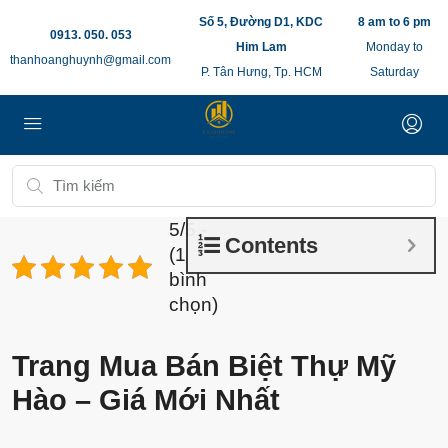
Số 5, Đường D1, KDC
8 am to 6 pm
0913. 050. 053
Him Lam
Monday to
thanhoanghuynh@gmail.com
P. Tân Hưng, Tp. HCM
Saturday
5/5 -
Contents
(1
bình
chọn)
Trang Mua Bán Biệt Thự Mỹ
Hào – Giá Mới Nhất