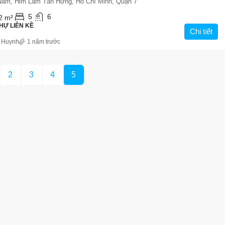
 Nam, Him Lam Tân Hưng, Hồ Chí Minh, Quận 7
5
6
2
m²
HỰ LIỀN KỀ
Chi tiết
 Huynh
1 năm trước
2
3
4
5