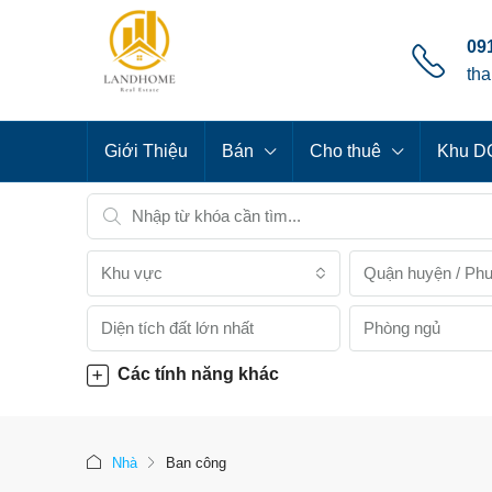
091
th
Giới Thiệu
Bán
Cho thuê
Khu DC
Khu vực
Quận huyện / Ph
Phòng ngủ
Các tính năng khác
Nhà
Ban công