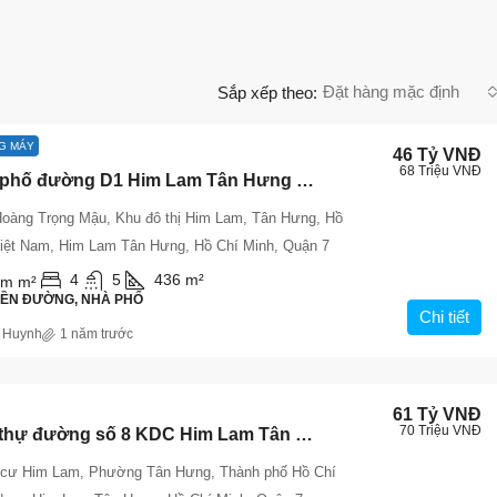
Đặt hàng mặc định
Sắp xếp theo:
G MÁY
46 Tỷ VNĐ
68 Triệu VNĐ
Bán nhà phố đường D1 Him Lam Tân Hưng 46 tỷ, sổ hồng, thang máy, vị trí đẹp.
oàng Trọng Mậu, Khu đô thị Him Lam, Tân Hưng, Hồ
Việt Nam, Him Lam Tân Hưng, Hồ Chí Minh, Quận 7
4
5
436
m²
0m
m²
IỀN ĐƯỜNG, NHÀ PHỐ
Chi tiết
 Huynh
1 năm trước
61 Tỷ VNĐ
70 Triệu VNĐ
Bán biệt thự đường số 8 KDC Him Lam Tân Hưng, sổ hồng 57 tỷ TL.
 cư Him Lam, Phường Tân Hưng, Thành phố Hồ Chí