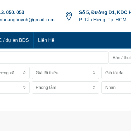
3. 050. 053
Số 5, Đường D1, KDC 
anhoanghuynh@gmail.com
P. Tân Hưng, Tp. HCM
 / dự án BĐS
Liên Hệ
Bán / thu
ường xã
Giá tối thiểu
Giá tối đa
Phòng tắm
Nhãn