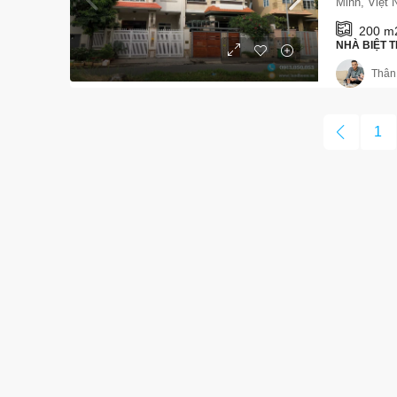
Minh, Việt
200 m
NHÀ BIỆT T
Thân
1