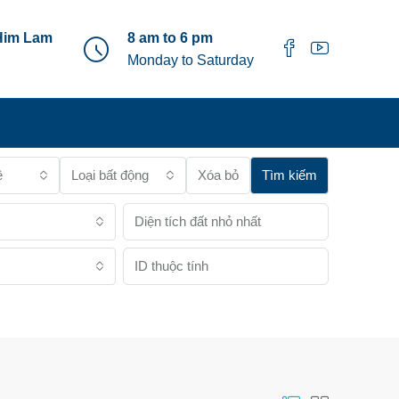
Him Lam
8 am to 6 pm
Monday to Saturday
ê
Loại bất động sản
Xóa bỏ
Tìm kiếm