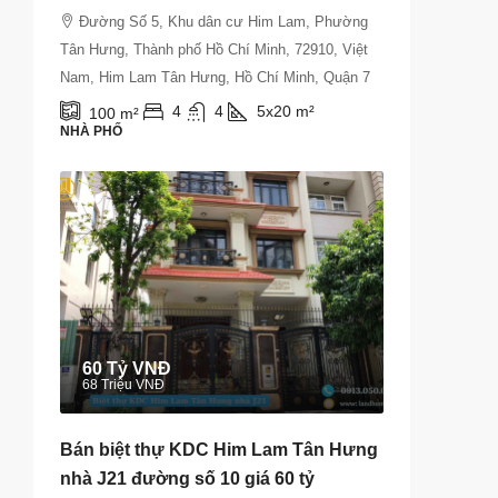
Đường Số 5, Khu dân cư Him Lam, Phường
Tân Hưng, Thành phố Hồ Chí Minh, 72910, Việt
Nam, Him Lam Tân Hưng, Hồ Chí Minh, Quận 7
4
4
5x20
m²
100
m²
NHÀ PHỐ
60 Tỷ VNĐ
68 Triệu VNĐ
Bán biệt thự KDC Him Lam Tân Hưng
nhà J21 đường số 10 giá 60 tỷ