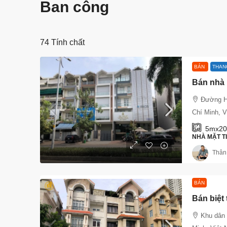
Ban công
74 Tính chất
BÁN
THAN
Đường H
Chí Minh, 
5mx2
NHÀ MẶT T
Thân
BÁN
Khu dân