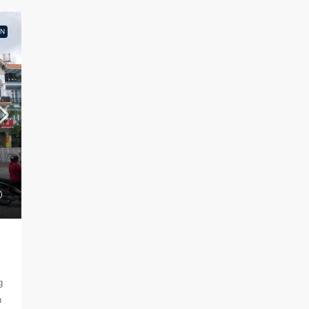
N
g
n