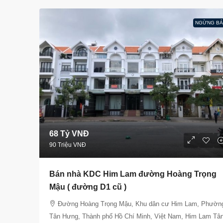
NGỪNG BÁ
68 Tỷ VNĐ
90 Triệu VNĐ
Bán nhà KDC Him Lam đường Hoàng Trọng
Mậu ( đường D1 cũ )
Đường Hoàng Trọng Mậu, Khu dân cư Him Lam, Phườn
Tân Hưng, Thành phố Hồ Chí Minh, Việt Nam, Him Lam Tâ