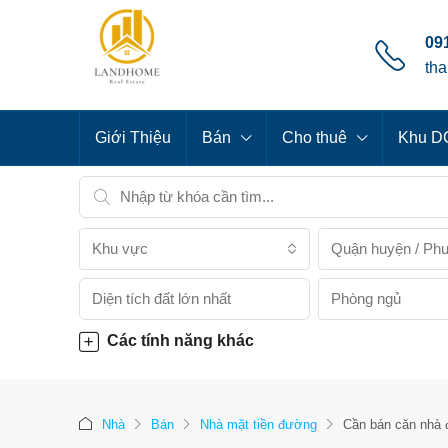
091
th
Giới Thiệu
Bán
Cho thuê
Khu DC
Khu vực
Quận huyện / Ph
Phòng ngủ
Các tính năng khác
Nhà
Bán
Nhà mặt tiền đường
Cần bán căn nhà