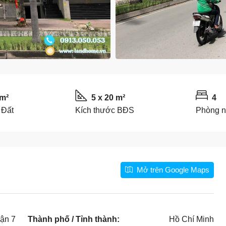
 m²
5 x 20 m²
4
 Đất
Kích thước BĐS
Phòng 
Mở trên Google Maps
ận 7
Thành phố / Tỉnh thành:
Hồ Chí Minh