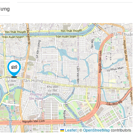
Hưng
Leaflet
|
©
OpenStreetMap
contributors