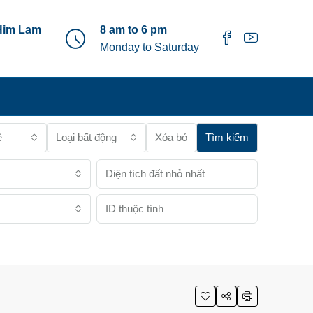
Him Lam
8 am to 6 pm
Monday to Saturday
ê
Loại bất động sản
Xóa bỏ
Tìm kiếm