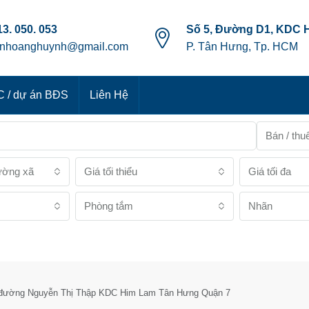
3. 050. 053
Số 5, Đường D1, KDC 
anhoanghuynh@gmail.com
P. Tân Hưng, Tp. HCM
 / dự án BĐS
Liên Hệ
Bán / thu
ường xã
Giá tối thiểu
Giá tối đa
Phòng tắm
Nhãn
 đường Nguyễn Thị Thập KDC Him Lam Tân Hưng Quận 7