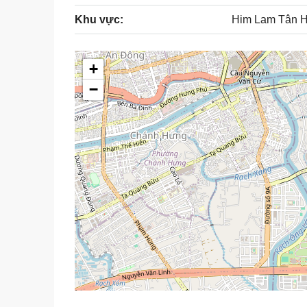
Khu vực:
Him Lam Tân 
+
−