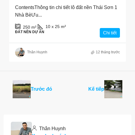
ContentsThông tin chi tiết lô đất nền Thái Sơn 1
Nhà BèƯu...
10 x 25
m²
250
m²
ĐẤT NỀN DỰ ÁN
Chi tiết
Thân Huynh
12 tháng trước
Trước đó
Kế tiếp
Thân Huynh