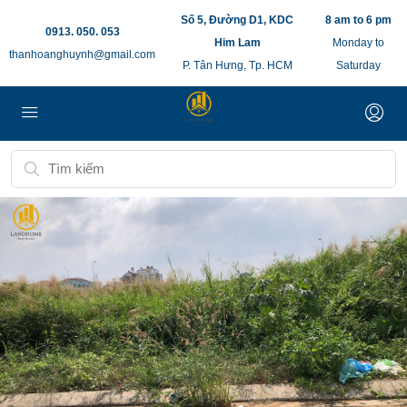
Số 5, Đường D1, KDC
8 am to 6 pm
0913. 050. 053
Him Lam
Monday to
thanhoanghuynh@gmail.com
P. Tân Hưng, Tp. HCM
Saturday