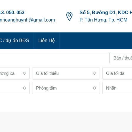
3. 050. 053
Số 5, Đường D1, KDC 
anhoanghuynh@gmail.com
P. Tân Hưng, Tp. HCM
 / dự án BĐS
Liên Hệ
Bán / thu
ường xã
Giá tối thiểu
Giá tối đa
Phòng tắm
Nhãn