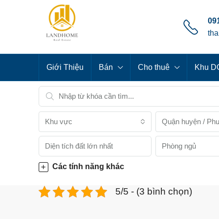
091
th
Giới Thiệu
Bán
Cho thuê
Khu DC
Khu vực
Quận huyện / Ph
Phòng ngủ
Các tính năng khác
5/5 - (3 bình chọn)