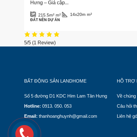
Hưng – Giá cập...
14x20m
m²
215.5m²
m²
ĐẤT NỀN DỰ ÁN
5/5
(1 Review)
BẤT ĐỘNG SẢN LANDHOME
HỖ TRỢ
Số 5 đường D1 KDC Him Lam Tân Hưng
Về chúng 
Hotline:
0913. 050. 053
Câu hỏi t
Email:
thanhoanghuynh@gmail.com
Liên hệ g