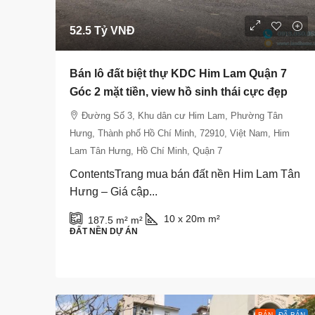
52.5 Tỷ VNĐ
Bán lô đất biệt thự KDC Him Lam Quận 7
Góc 2 mặt tiền, view hồ sinh thái cực đẹp
Đường Số 3, Khu dân cư Him Lam, Phường Tân
Hưng, Thành phố Hồ Chí Minh, 72910, Việt Nam, Him
Lam Tân Hưng, Hồ Chí Minh, Quận 7
ContentsTrang mua bán đất nền Him Lam Tân
Hưng – Giá cập...
10 x 20m
m²
187.5 m²
m²
ĐẤT NỀN DỰ ÁN
BÁN
ĐÃ BÁN