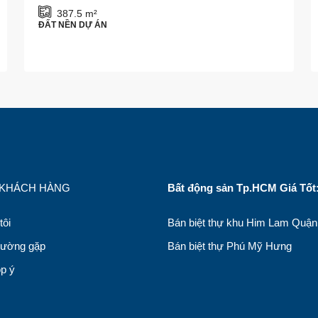
387.5
m²
ĐẤT NỀN DỰ ÁN
 KHÁCH HÀNG
Bất động sản Tp.HCM Giá Tốt
tôi
Bán biệt thự khu Him Lam Quận
hường gặp
Bán biệt thự Phú Mỹ Hưng
óp ý