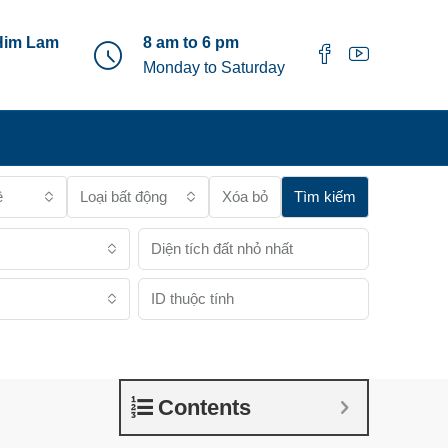
Him Lam
8 am to 6 pm
Monday to Saturday
ê
Loại bất động sản
Xóa bỏ
Tìm kiếm
Contents