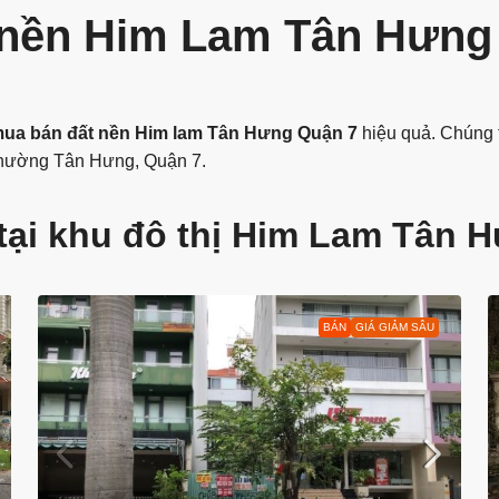
 nền Him Lam Tân Hưng 
ua bán đất nền Him lam Tân Hưng Quận 7
hiệu quả. Chúng t
phường Tân Hưng, Quận 7.
tại khu đô thị Him Lam Tân 
BÁN
GIÁ GIẢM SÂU