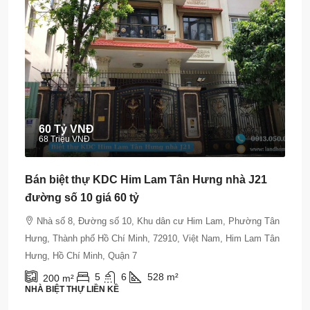
60 Tỷ VNĐ
68 Triệu VNĐ
Bán biệt thự KDC Him Lam Tân Hưng nhà J21
đường số 10 giá 60 tỷ
Nhà số 8, Đường số 10, Khu dân cư Him Lam, Phường Tân
Hưng, Thành phố Hồ Chí Minh, 72910, Việt Nam, Him Lam Tân
Hưng, Hồ Chí Minh, Quận 7
5
6
528
m²
200
m²
NHÀ BIỆT THỰ LIỀN KỀ