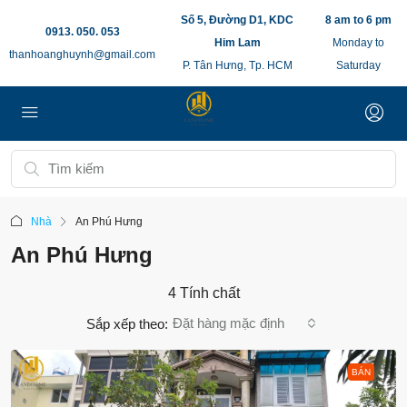
Số 5, Đường D1, KDC
8 am to 6 pm
0913. 050. 053
Him Lam
Monday to
thanhoanghuynh@gmail.com
P. Tân Hưng, Tp. HCM
Saturday
Nhà
An Phú Hưng
An Phú Hưng
4 Tính chất
Đặt hàng mặc định
Sắp xếp theo:
BÁN