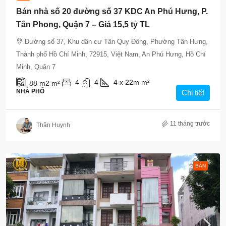
Bán nhà số 20 đường số 37 KDC An Phú Hưng, P.
Tân Phong, Quận 7 – Giá 15,5 tỷ TL
Đường số 37, Khu dân cư Tân Quy Đông, Phường Tân Hưng,
Thành phố Hồ Chí Minh, 72915, Việt Nam, An Phú Hưng, Hồ Chí
Minh, Quận 7
4
4
4 x 22m
m²
88 m2
m²
NHÀ PHỐ
Chi tiết
11 tháng trước
Thân Huynh
BÁN