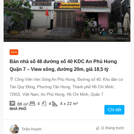
18.5 Tỷ VNĐ
25 Triệu VNĐ
BÁN
Bán nhà số 48 đường số 40 KDC An Phú Hưng
Quận 7 – View sông, đường 20m, giá 18,5 tỷ
Công Viên Ven Sông An Phú Hưng, Đường số 40, Khu dân cư
Tân Quy Đông, Phường Tân Hưng, Thành phố Hồ Chí Minh,
72915, Việt Nam, An Phú Hưng, Hồ Chí Minh, Quận 7
4
4
4 x 22
m²
88
m²
NHÀ PHỐ
Chi tiết
11 tháng trước
Thân Huynh