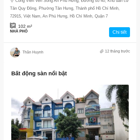
Công Viên Ven Sông An Phú Hưng, Đường số 40, Khu dân cư
Tân Quy Đông, Phường Tân Hưng, Thành phố Hồ Chí Minh,
72915, Việt Nam, An Phú Hưng, Hồ Chí Minh, Quận 7
102
m²
NHÀ PHỐ
Chi tiết
12 tháng trước
Thân Huynh
Bất động sàn nổi bật