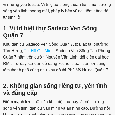
vì những yếu tố sau: Vị trí giao thông thuận tiện, môi trường
sống yên tĩnh thoáng mát, pháp lý bền vững, tiềm năng đầu
tư sinh lời.
1. Vị trí biệt thự Sadeco Ven Sông
Quận 7
Khu dân cư Sadeco Ven Sông Quận 7, tọa lạc tại phường
Tân Hưng,
Tp. Hồ Chí Minh
. Sadeco Ven Sông Tân Phong
Quận 7 nằm trên đườn Nguyễn Văn Linh, đối diện đại học
RMit. Từ đây, cư dân dễ dàng kết nối thuận tiện tới trung
tâm thành phố cũng như khu đô thị Phú Mỹ Hưng, Quận 7.
2. Không gian sống riêng tư, yên tĩnh
và đẳng cấp
Điểm mạnh lớn nhất của khu biệt thự này là môi trường
sống yên tĩnh, dân cư văn minh và an ninh cao. Đường nội
khu rộng, cây xanh nhiều, gần công viên ven sông mang lại