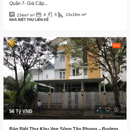
Quận 7- Giá Cập...
4
5
13x18m
m²
234m²
m²
NHÀ BIỆT THỰ LIỀN KỀ
BÁN
56 Tỷ VNĐ
Bán Biệt Thự Khu Ven Sông Tân Phong – Đường