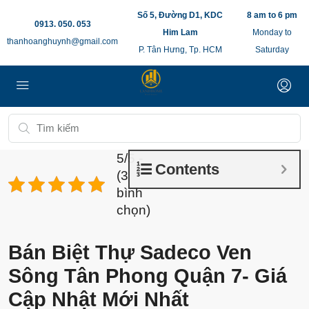
Số 5, Đường D1, KDC
8 am to 6 pm
0913. 050. 053
Him Lam
Monday to
thanhoanghuynh@gmail.com
P. Tân Hưng, Tp. HCM
Saturday
5/5 -
Contents
(3
bình
chọn)
Bán Biệt Thự Sadeco Ven
Sông Tân Phong Quận 7- Giá
Cập Nhật Mới Nhất