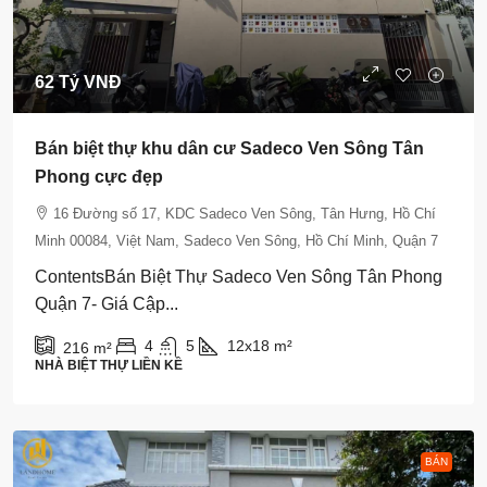
62 Tỷ VNĐ
Bán biệt thự khu dân cư Sadeco Ven Sông Tân
Phong cực đẹp
16 Đường số 17, KDC Sadeco Ven Sông, Tân Hưng, Hồ Chí
Minh 00084, Việt Nam, Sadeco Ven Sông, Hồ Chí Minh, Quận 7
ContentsBán Biệt Thự Sadeco Ven Sông Tân Phong
Quận 7- Giá Cập...
4
5
12x18
m²
216
m²
NHÀ BIỆT THỰ LIỀN KỀ
BÁN